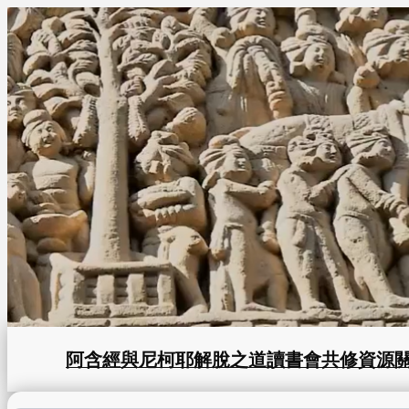
Skip
to
content
阿含經與尼柯耶
解脫之道
讀書會
共修資源