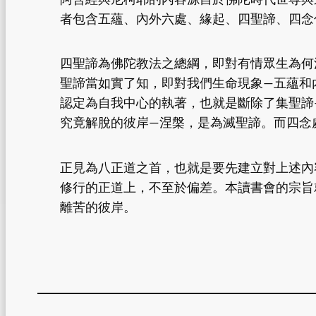
者包含五蘊、內外六處、緣起、四聖諦、四念
四聖諦為佛陀教法之總綱，即對有情眾生為何
聖諦當如實了知，即對我們生命現象—五蘊和
認定為自我中心的執著，也就是斷除了集聖諦
究竟解脫的彼岸—涅槃，是為滅聖諦。而四念
正見為八正道之首，也就是要先建立對上述內
修行的正道上，不至於偏差。本讀書會的宗旨
離苦的彼岸。