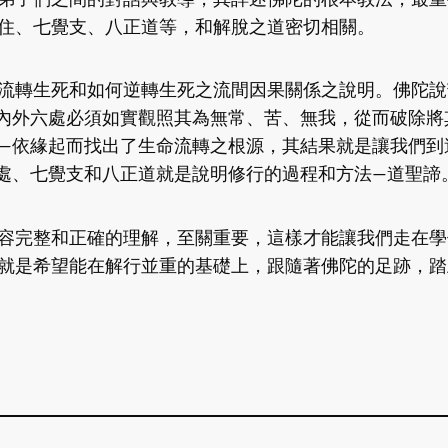
住、七覺支、八正道等，和解脫之道密切相關。
流轉生死和如何逆轉生死之流間因果關係之說明。佛陀說
內外六處必須如實觀照其為無常、苦、無我，從而破除將
—依緣起而找出了生命流轉之根源，其結果就是讓我們到
處、七覺支和八正道就是說明修行的過程和方法—道聖諦
容完整和正確的理解，至關重要，這樣才能讓我們走在學
就是希望能在解行並重的基礎上，跟隨著佛陀的足跡，踏