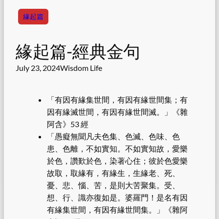
緣起篇
緣起篇-經典金句
July 23, 2024
Wisdom Life
「有因有緣集世間，有因有緣世間集；有
因有緣滅世間，有因有緣世間滅。」《雜
阿含》53 經
「愚癡無聞凡夫色集、色滅、色味、色
患、色離，不如實知。不如實知故，愛樂
於色，讚歎於色，染著心住；彼於色愛樂
故取，取緣有，有緣生，生緣老、死、
憂、悲、惱、苦，是則大苦聚集。受、
想、行、識亦復如是。婆羅門！是名有因
有緣集世間，有因有緣世間集。」《雜阿