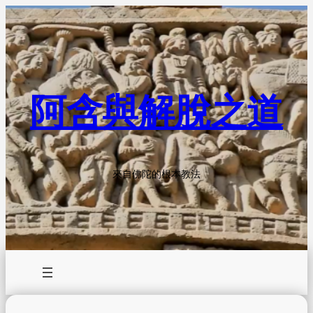
Skip
to
content
阿含與解脫之道
來自佛陀的根本教法