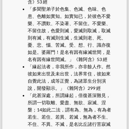
含》53 經
「多聞聖弟子於色集、色滅、色味、色
患、色離如實知。如實知已，於彼色不愛
樂、不讚歎、不染著、不留住。不愛樂、
不留住故，色愛則滅，愛滅則取滅，取滅
則有滅，有滅則生滅，生滅則老、死、
憂、悲、惱、苦滅。受、想、行、識亦復
如是。婆羅門！是名有因有緣滅世間，是
名有因有緣世間滅。」《雜阿含》53 經
「緣起法者，非我所作，亦非餘人作。然
彼如來出世及未出世，法界常住，彼如來
自覺此法，成等正覺，為諸眾生分別演
說，開發顯示。」《雜阿含》299 經
「此甚深處，所謂緣起，倍復甚深難見，
所謂一切取離、愛盡、無欲、寂滅、涅
槃；14如此二法，謂有為、無為，有為者
若生、若住、若異、若滅，無為者不生、
不住、不異、不滅，是名比丘諸行苦寂滅