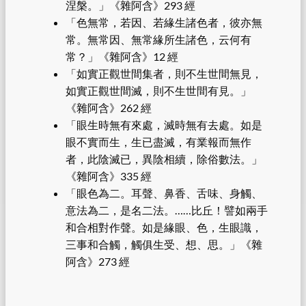
涅槃。」《雜阿含》293 經
「色無常，若因、若緣生諸色者，彼亦無
常。無常因、無常緣所生諸色，云何有
常？」《雜阿含》12 經
「如實正觀世間集者，則不生世間無見，
如實正觀世間滅，則不生世間有見。」
《雜阿含》262 經
「眼生時無有來處，滅時無有去處。如是
眼不實而生，生已盡滅，有業報而無作
者，此陰滅已，異陰相續，除俗數法。」
《雜阿含》335 經
「眼色為二。耳聲、鼻香、舌味、身觸、
意法為二，是名二法。……比丘！譬如兩手
和合相對作聲。如是緣眼、色，生眼識，
三事和合觸，觸俱生受、想、思。」《雜
阿含》273 經