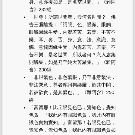
身、意亦復如是，是名空世間。」《雜阿
含》232經
「世尊！所謂世間者，云何名世間？」佛
告三彌離提：「謂眼、色、眼識、眼觸、
眼觸因緣生受，內覺若苦、若樂、不苦不
樂。耳、鼻、舌、身、意、法、意識、意
觸、意觸因緣生受，內覺若苦、若樂、不
苦不樂，是名世間。所以者何？六入處集
則觸集，如是乃至純大苦聚集。」《雜阿
含》230經
「非眼繫色，非色繫眼，乃至非意繫法，
非法繫意，尊者摩訶拘絺羅，於其中間，
若彼欲貪，是其繫也。」《雜阿含》250
經
「富留那！比丘眼見色已，覺知色，覺知
色貪：『我此內有眼識色貪，我此內有眼
識色貪如實知。』富留那！若眼見色已，
覺知色，覺知色貪：我此內有眼識色貪如