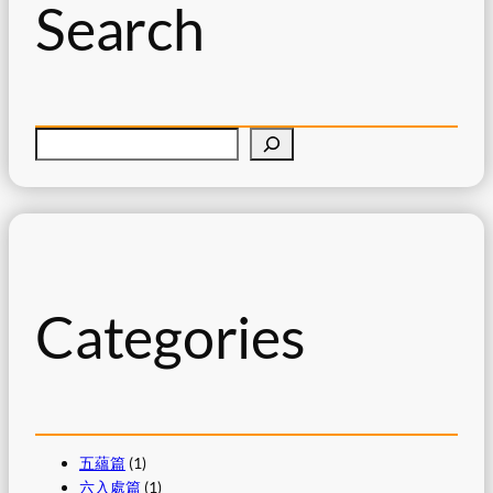
Search
S
e
a
r
c
h
Categories
五蘊篇
(1)
六入處篇
(1)