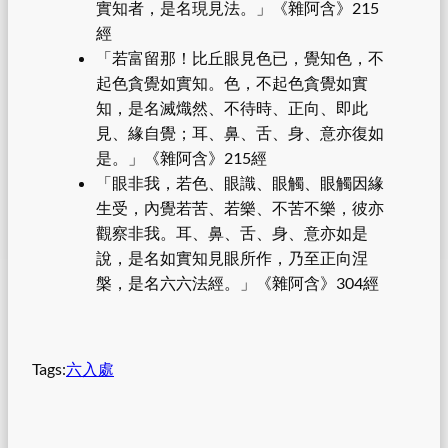
實知者，是名現見法。」《雜阿含》215
經
「若富留那！比丘眼見色已，覺知色，不
起色貪覺如實知。色，不起色貪覺如實
知，是名滅熾然、不待時、正向、即此
見、緣自覺；耳、鼻、舌、身、意亦復如
是。」《雜阿含》215經
「眼非我，若色、眼識、眼觸、眼觸因緣
生受，內覺若苦、若樂、不苦不樂，彼亦
觀察非我。耳、鼻、舌、身、意亦如是
說，是名如實知見眼所作，乃至正向涅
槃，是名六六法經。」《雜阿含》304經
Tags:
六入處