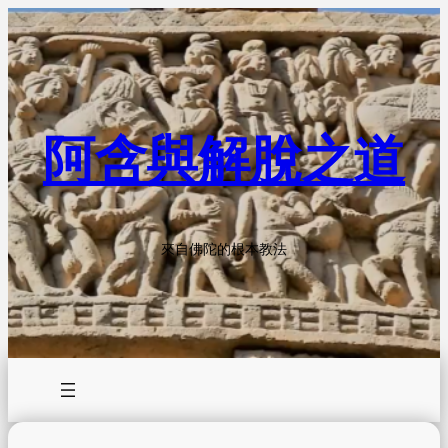
Skip
to
content
阿含與解脫之道
來自佛陀的根本教法